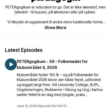
PETERgogikum er education to go. Det er ikke læsestof, men
lyttestof - til bussen, på løbeturen eller på cyklen.
Vi tilbyder et supplement til andre mere traditionelle former
for videns input og der er holdninger, gode og dumme
Show More
spørgsmål, kritik og blind begejstring:
- Det er all-things pædagogik.
Redaktion, produktion, manus og idé: Peter Hornbæk
Latest Episodes
Frostholm
PETERgogikum - 59 - Folkemødet for
Musik og speak: Jakob Bjerre
klubområdet 4, 2026
Speak: Jeannie Bjerre og Michael Nygaard Sander
Klubområdet fylder 100 år – og på Folkemødet for
Klubområdet 2026 bliver der både fejret, udfordret
og kigget langt frem. VIA University College, BUPL,
Ungdomsringen, Klubberne i Viborg og Ung i Aarhus
samler feltet til en dag med tyngde, praks...
June 12, 2026
•
Episode 59
•
1:09:10