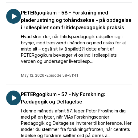
PETERgogikum - 58 - Forskning med
pladerustning og tohåndsøkse - på opdagelse
i rollespillet som fritidspædagogisk praksis
Hvad sker der, når fritidspædagogik udspiller sig i
brynje, med træsværd i hånden og med risiko for at
miste alt – også sit liv (i spillet)?I dette afsnit af
PETERgogikum bevæger vi os ind i rollespillets
verden og undersøger liverollesp...
May 12, 2026
•
Episode 58
•
51:41
PETERgogikum - 57 - Ny Forskning:
Pædagogik og Deltagelse
I denne måneds afsnit 57, tager Peter Frostholm dig
med på en lytter, når VIAs Forskningscenter
Pædagogik og Deltagelse inviterer til konference. Her
møder du stemmer fra forskningsfronten, når centrets
ledelse og forskere sætter ord på deres a...