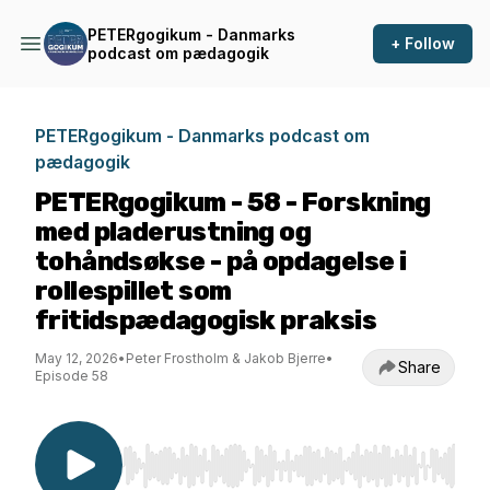
PETERgogikum - Danmarks
+ Follow
podcast om pædagogik
PETERgogikum - Danmarks podcast om
pædagogik
PETERgogikum - 58 - Forskning
med pladerustning og
tohåndsøkse - på opdagelse i
rollespillet som
fritidspædagogisk praksis
May 12, 2026
•
Peter Frostholm & Jakob Bjerre
•
Share
Episode 58
Use Left/Right to seek, Home/End to jump to st