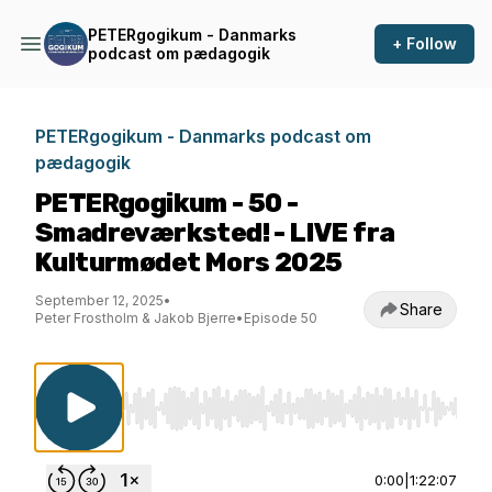
PETERgogikum - Danmarks
+ Follow
podcast om pædagogik
PETERgogikum - Danmarks podcast om
pædagogik
PETERgogikum - 50 -
Smadreværksted! - LIVE fra
Kulturmødet Mors 2025
September 12, 2025
•
Share
Peter Frostholm & Jakob Bjerre
•
Episode 50
Use Left/Right to seek, Home/End to jump to st
0:00
|
1:22:07