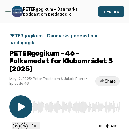
PETERgogikum - Danmarks
+ Follow
podcast om pædagogik
PETERgogikum - Danmarks podcast om
pædagogik
PETERgogikum - 46 -
Folkemødet for Klubområdet 3
(2025)
May 12, 2025
•
Peter Frostholm & Jakob Bjerre
•
Share
Episode 46
Use Left/Right to seek, Home/End to jump to st
0:00
|
1:43:13