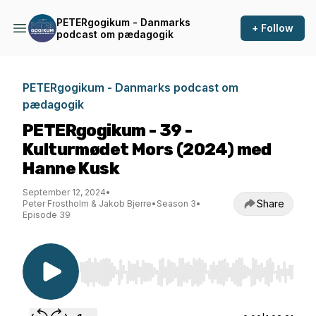
PETERgogikum - Danmarks
+ Follow
podcast om pædagogik
PETERgogikum - Danmarks podcast om
pædagogik
PETERgogikum - 39 -
Kulturmødet Mors (2024) med
Hanne Kusk
September 12, 2024
•
Share
Peter Frostholm & Jakob Bjerre
•
Season 3
•
Episode 39
Use Left/Right to seek, Home/End to jump to st