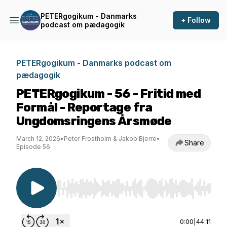
PETERgogikum - Danmarks
+ Follow
podcast om pædagogik
PETERgogikum - Danmarks podcast om
pædagogik
PETERgogikum - 56 - Fritid med
Formål - Reportage fra
Ungdomsringens Årsmøde
March 12, 2026
•
Peter Frostholm & Jakob Bjerre
•
Share
Episode 56
Use Left/Right to seek, Home/End to jump to st
0:00
|
44:11