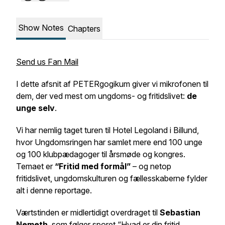
Show Notes
Chapters
Send us Fan Mail
I dette afsnit af PETERgogikum giver vi mikrofonen til
dem, der ved mest om ungdoms- og fritidslivet:
de
unge selv
.
Vi har nemlig taget turen til Hotel Legoland i Billund,
hvor Ungdomsringen har samlet mere end 100 unge
og 100 klubpædagoger til årsmøde og kongres.
Temaet er
“Fritid med formål”
– og netop
fritidslivet, ungdomskulturen og fællesskaberne fylder
alt i denne reportage.
Værtstinden er midlertidigt overdraget til
Sebastian
Nemeth
, som følger sporet
“Hvad er din fritid